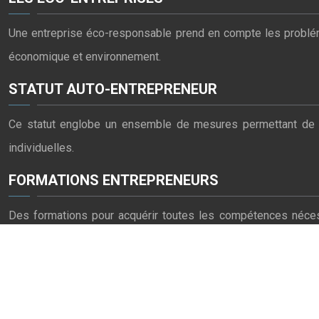
Une entreprise éco-responsable prend en compte les problémat
économique et environnement.
STATUT AUTO-ENTREPRENEUR
Ce statut englobe un ensemble de mesures permettant de pra
individuelles.
FORMATIONS ENTREPRENEURS
Des formations pour acquérir toutes les compétences nécessa
financières, gestion de l’activité).