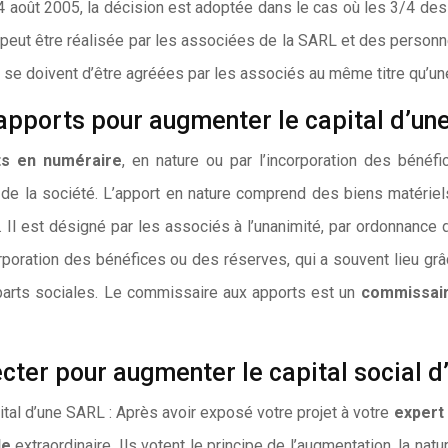
 4 août 2005, la décision est adoptée dans le cas où les 3/4 de
peut être réalisée par les associées de la SARL et des personne
 se doivent d’être agréées par les associés au même titre qu’u
’apports pour augmenter le capital d’u
ts en numéraire
, en nature ou par l’incorporation des béné
de la société. L’apport en nature comprend des biens matériels
 Il est désigné par les associés à l’unanimité, par ordonnance
rporation des bénéfices ou des réserves, qui a souvent lieu gr
 parts sociales. Le commissaire aux apports est un
commissai
cter pour augmenter le capital social 
tal d’une SARL : Après avoir exposé votre projet à votre
expert
le
extraordinaire. Ils votent le principe de l’augmentation, la nat