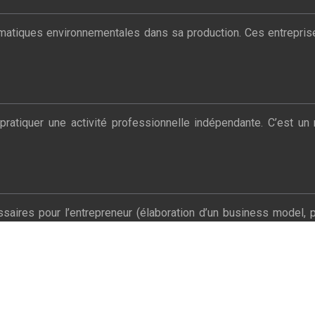
iques environnementales dans sa production. Ces entreprises ver
tiquer une activité professionnelle indépendante. C’est un r
ires pour l’entrepreneur (élaboration d’un business model, p
Plan du site