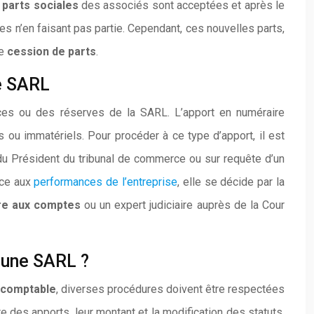
s
parts sociales
des associés sont acceptées et après le
s n’en faisant pas partie. Cependant, ces nouvelles parts,
ne
cession de parts
.
ne SARL
fices ou des réserves de la SARL. L’apport en numéraire
 ou immatériels. Pour procéder à ce type d’apport, il est
 du Président du tribunal de commerce ou sur requête d’un
âce aux
performances de l’entreprise
, elle se décide par la
re aux comptes
ou un expert judiciaire auprès de la Cour
d’une SARL ?
 comptable
, diverses procédures doivent être respectées
ure des apports, leur montant et la modification des statuts.