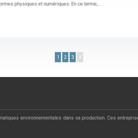
ateformes physiques et numériques. En ce terme,…
1
2
3
4
iques environnementales dans sa production. Ces entreprises ver